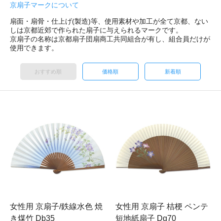
京扇子マークについて
扇面・扇骨・仕上げ(製造)等、使用素材や加工が全て京都、ない
しは京都近郊で作られた扇子に与えられるマークです。
京扇子の名称は京都扇子団扇商工共同組合が有し、組合員だけが
使用できます。
おすすめ順
価格順
新着順
女性用 京扇子/鉄線水色 焼
女性用 京扇子 桔梗 ペンテ
き煤竹 Db35
短地紙扇子 Dg70