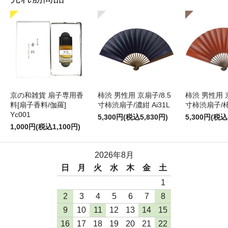
京の和雑貨 扇子専用香
柿渋 男性用 京扇子/8.5
柿渋 男性用 京
料[扇子香料/伽羅]
寸柿渋扇子/濃紺 Ai31L
寸柿渋扇子/柿色
Yc001
5,300円(税込5,830円)
5,300円(税込
1,000円(税込1,100円)
2026年8月
日
月
火
水
木
金
土
1
2
3
4
5
6
7
8
9
10
11
12
13
14
15
16
17
18
19
20
21
22