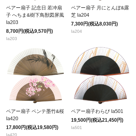
ペアー扇子 記念日 若冲扇
ペアー扇子 月にとんぼ&露
子 へちま&樹下鳥獣図屏風
芝 Ia204
Ia203
7,300円(税込8,030円)
8,700円(税込9,570円)
Ia204
Ia203
ペアー扇子 ペンテ墨竹&桜
ペアー扇子わらび Ia501
Ia420
19,500円(税込21,450円)
17,800円(税込19,580円)
Ia501
Ia420