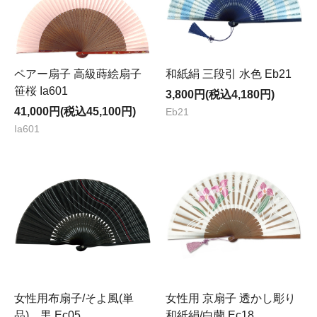
ペアー扇子 高級蒔絵扇子
和紙絹 三段引 水色 Eb21
笹桜 Ia601
3,800円(税込4,180円)
41,000円(税込45,100円)
Eb21
Ia601
女性用布扇子/そよ風(単
女性用 京扇子 透かし彫り
品) 黒 Ec05
和紙絹/白蘭 Ec18