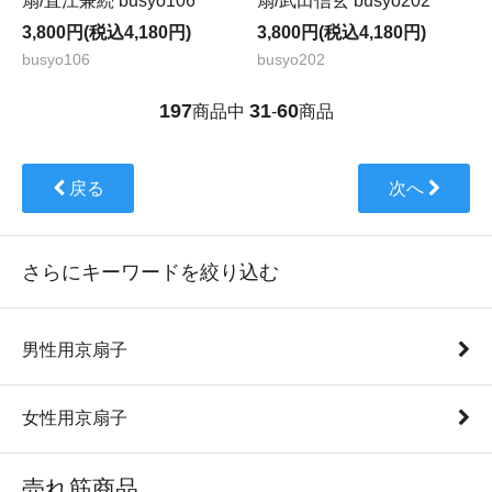
扇/直江兼続 busyo106
扇/武田信玄 busyo202
3,800円(税込4,180円)
3,800円(税込4,180円)
busyo106
busyo202
197
31
60
商品中
-
商品
戻る
次へ
さらにキーワードを絞り込む
男性用京扇子
女性用京扇子
売れ筋商品