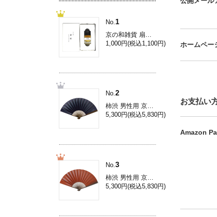
公開メール
1
No.
京の和雑貨 扇子専用香料[扇子香料/伽羅] Yc001
1,000円(税込1,100円)
ホームペー
2
No.
お支払い
柿渋 男性用 京扇子/8.5寸柿渋扇子/濃紺 Ai31L
5,300円(税込5,830円)
Amazon Pa
3
No.
柿渋 男性用 京扇子/8.5寸柿渋扇子/柿色 Ai33L
5,300円(税込5,830円)