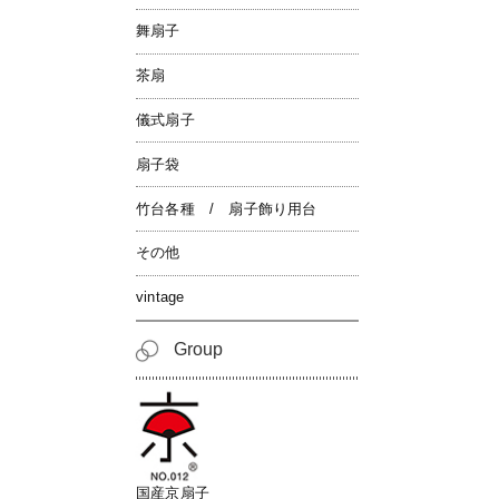
舞扇子
茶扇
儀式扇子
扇子袋
竹台各種 / 扇子飾り用台
その他
vintage
Group
国産京扇子