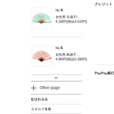
クレジット
4
No.
女性用 京扇子/コスモス 焼き煤竹 Db34
4,100円(税込4,510円)
5
No.
女性用 紙扇子 鉄線 / 和装用 京扇子 Dh03
4,900円(税込5,390円)
PayPay
Other page
配送料金表
カタログ各種