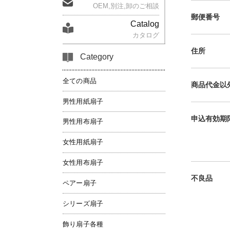
OEM,別注,卸のご相談
郵便番号
Catalog
カタログ
住所
Category
全ての商品
商品代金以
男性用紙扇子
申込有効期
男性用布扇子
女性用紙扇子
女性用布扇子
不良品
ペアー扇子
シリーズ扇子
飾り扇子各種