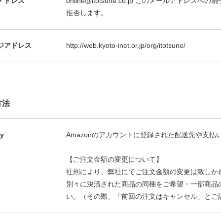
アドレス
online@itotsune.co.jp このメールア
拒否します。
ジアドレス
http://web.kyoto-inet.or.jp/org/itotsune/
方法
y
Amazonのアカウントに登録された配送先や支
【ご注文金額の変更について】
社則により、弊社にてご注文金額の変更は致しか
別々に決済された商品の同梱をご希望・一部商品
い。（その際、「前回の注文はキャンセル」とご