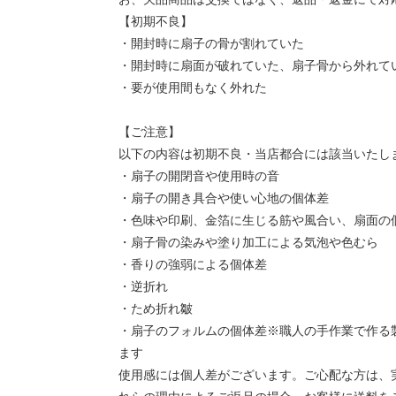
【初期不良】
・開封時に扇子の骨が割れていた
・開封時に扇面が破れていた、扇子骨から外れて
・要が使用間もなく外れた
【ご注意】
以下の内容は初期不良・当店都合には該当いたし
・扇子の開閉音や使用時の音
・扇子の開き具合や使い心地の個体差
・色味や印刷、金箔に生じる筋や風合い、扇面の
・扇子骨の染みや塗り加工による気泡や色むら
・香りの強弱による個体差
・逆折れ
・ため折れ皺
・扇子のフォルムの個体差※職人の手作業で作る
ます
使用感には個人差がございます。ご心配な方は、