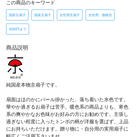
この商品のキーワード
国産京扇子
国産京扇子
女性用京扇子
女性用 価格別
5000円まで
商品説明
純国産本物京扇子です。
扇面はほのかにパール掛かった、落ち着いた水色です。
華やか過ぎるお扇子は苦手。暖色系の商品よりも、寒色
系の爽やかなお色味がお好みの方にお勧めです。主張し
過ぎない程度に入ったトンボの柄が洋服を選ばず、上品
にお持ちいただけます。贈り物に・自分用の実用扇子に
幅広くご活用下さいませ。