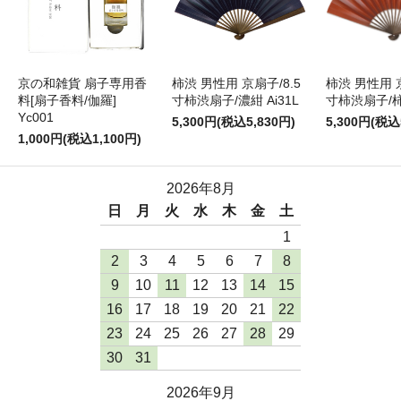
京の和雑貨 扇子専用香
柿渋 男性用 京扇子/8.5
柿渋 男性用 京
料[扇子香料/伽羅]
寸柿渋扇子/濃紺 Ai31L
寸柿渋扇子/柿色
Yc001
5,300円(税込5,830円)
5,300円(税込
1,000円(税込1,100円)
2026年8月
日
月
火
水
木
金
土
1
2
3
4
5
6
7
8
9
10
11
12
13
14
15
16
17
18
19
20
21
22
23
24
25
26
27
28
29
30
31
2026年9月