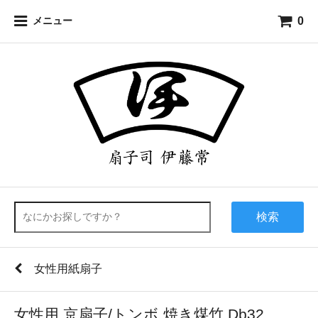
0
メニュー
検索
女性用紙扇子
女性用 京扇子/トンボ 焼き煤竹 Db32