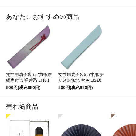
あなたにおすすめの商品
女性用扇子袋6.5寸用/縮
女性用扇子袋6.5寸用/チ
緬房付 友禅紫系 Lf404
リメン無地 空色 Lf218
800円(税込880円)
800円(税込880円)
売れ筋商品