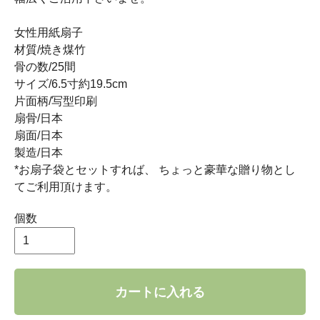
女性用紙扇子
材質/焼き煤竹
骨の数/25間
サイズ/6.5寸約19.5cm
片面柄/写型印刷
扇骨/日本
扇面/日本
製造/日本
*お扇子袋とセットすれば、 ちょっと豪華な贈り物とし
てご利用頂けます。
個数
カートに入れる