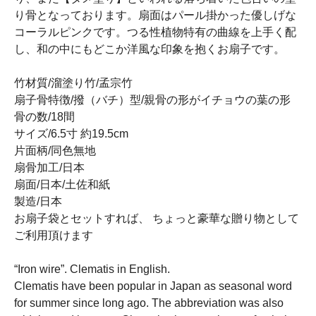
り骨となっております。扇面はパール掛かった優しげな
コーラルピンクです。つる性植物特有の曲線を上手く配
し、和の中にもどこか洋風な印象を抱くお扇子です。
竹材質/溜塗り竹/孟宗竹
扇子骨特徴/撥（バチ）型/親骨の形がイチョウの葉の形
骨の数/18間
サイズ/6.5寸 約19.5cm
片面柄/同色無地
扇骨加工/日本
扇面/日本/土佐和紙
製造/日本
お扇子袋とセットすれば、 ちょっと豪華な贈り物として
ご利用頂けます
“Iron wire”. Clematis in English.
Clematis have been popular in Japan as seasonal word
for summer since long ago. The abbreviation was also