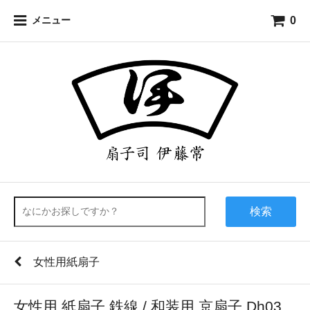
0
メニュー
検索
女性用紙扇子
女性用 紙扇子 鉄線 / 和装用 京扇子 Dh03