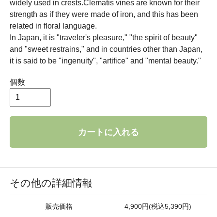
widely used in crests.Clematis vines are known for their
strength as if they were made of iron, and this has been
related in floral language.
In Japan, it is "traveler's pleasure," "the spirit of beauty"
and "sweet restrains," and in countries other than Japan,
it is said to be "ingenuity", "artifice" and "mental beauty."
個数
カートに入れる
その他の詳細情報
販売価格
4,900円(税込5,390円)