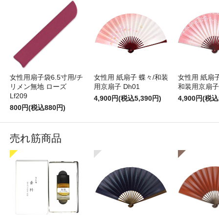
女性用扇子袋6.5寸用/チ
女性用 紙扇子 蝶々/和装
女性用 紙扇子
リメン無地 ローズ
用京扇子 Dh01
和装用京扇子 
Lf209
4,900円(税込5,390円)
4,900円(税込
800円(税込880円)
売れ筋商品