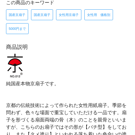
この商品のキーワード
国産京扇子
国産京扇子
女性用京扇子
女性用 価格別
5000円まで
商品説明
純国産本物京扇子です。
京都の伝統技術によって作られた女性用紙扇子。季節を
問わず、色々な場面で重宝していただける一品です。扇
子を形づくる扇面両端の骨（木）のことを親骨といいま
すが、こちらのお扇子ではその形が【バチ型】をしてお
り、また【タメ塗り】といわれる落ち着いた色合いの塗