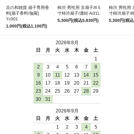
京の和雑貨 扇子専用香
柿渋 男性用 京扇子/8.5
柿渋 男性用 京
料[扇子香料/伽羅]
寸柿渋扇子/濃紺 Ai31L
寸柿渋扇子/柿色
Yc001
5,300円(税込5,830円)
5,300円(税込
1,000円(税込1,100円)
2026年8月
日
月
火
水
木
金
土
1
2
3
4
5
6
7
8
9
10
11
12
13
14
15
16
17
18
19
20
21
22
23
24
25
26
27
28
29
30
31
2026年9月
日
月
火
水
木
金
土
1
2
3
4
5