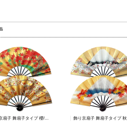
品
飾り京扇子 舞扇子タイプ 櫻/紅葉 Xb007