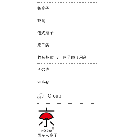
舞扇子
茶扇
儀式扇子
扇子袋
竹台各種 / 扇子飾り用台
その他
vintage
Group
国産京扇子