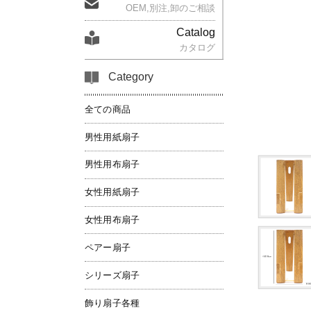
OEM,別注,卸のご相談
Catalog
カタログ
Category
全ての商品
男性用紙扇子
男性用布扇子
女性用紙扇子
女性用布扇子
ペアー扇子
シリーズ扇子
飾り扇子各種