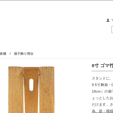
各種 / 扇子飾り用台
6寸 ゴマ竹
スタンドに
9.5寸舞扇
18cm）の
ょっとした
だけます。
為、節・模