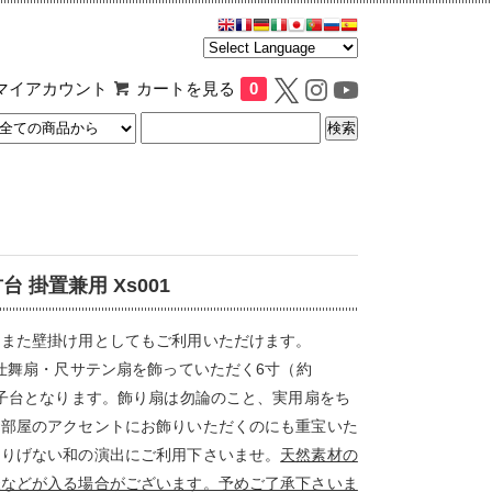
マイアカウント
カートを見る
0
台 掛置兼用 Xs001
、また壁掛け用としてもご利用いただけます。
・仕舞扇・尺サテン扇を飾っていただく6寸（約
扇子台となります。飾り扇は勿論のこと、実用扇をち
お部屋のアクセントにお飾りいただくのにも重宝いた
さりげない和の演出にご利用下さいませ。
天然素材の
様などが入る場合がございます。予めご了承下さいま