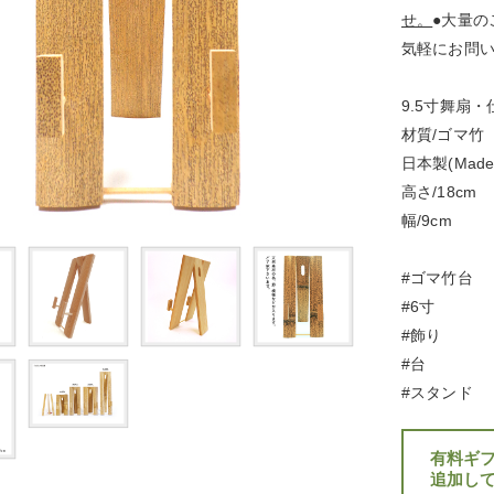
せ。
●大量の
気軽にお問
9.5寸舞扇
材質/ゴマ竹
日本製(Made i
高さ/18cm
幅/9cm
#ゴマ竹台
#6寸
#飾り
#台
#スタンド
有料ギ
追加し