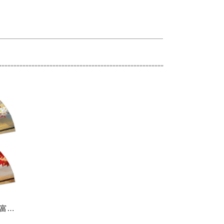
飾り京扇子 舞扇子タイプ 秋富士 春富士 Xe108