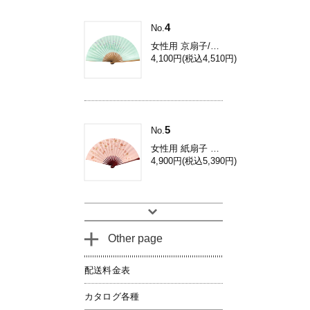
4
No.
女性用 京扇子/コスモス 焼き煤竹 Db34
4,100円(税込4,510円)
5
No.
女性用 紙扇子 鉄線 / 和装用 京扇子 Dh03
4,900円(税込5,390円)
Other page
配送料金表
カタログ各種