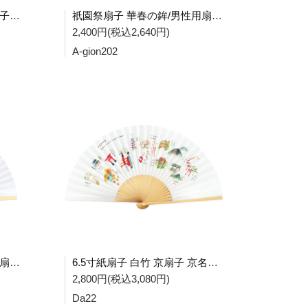
祇園祭扇子 辻廻し/女性用扇子 A-gion104
祇園祭扇子 華春の鉾/男性用扇子 A-gion202
2,400円(税込2,640円)
A-gion202
祇園祭扇子 八坂神社 男性用扇子 A-gion204
6.5寸紙扇子 白竹 京扇子 京名所絵図 Da22
2,800円(税込3,080円)
Da22