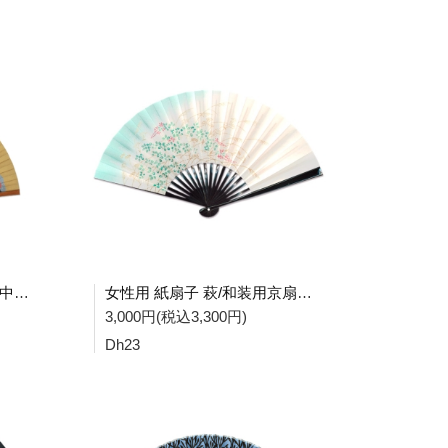
女性用 変わり色骨竹/親焼煤中黒染 松連 B7291 Df51
女性用 紙扇子 萩/和装用京扇子 Dh23
3,000円(税込3,300円)
Dh23