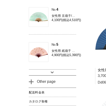
4
No.
女性用 京扇子/コスモス 焼き煤竹 Db34
4,100円(税込4,510円)
5
No.
女性用 紙扇子 鉄線 / 和装用 京扇子 Dh03
4,900円(税込5,390円)
3,7
Other page
Dd06
配送料金表
カタログ各種