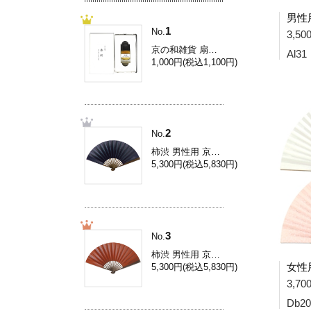
男性用
1
No.
3,5
京の和雑貨 扇子専用香料[扇子香料/伽羅] Yc001
Al31
1,000円(税込1,100円)
2
No.
柿渋 男性用 京扇子/8.5寸柿渋扇子/濃紺 Ai31L
5,300円(税込5,830円)
3
No.
柿渋 男性用 京扇子/8.5寸柿渋扇子/柿色 Ai33L
5,300円(税込5,830円)
3,7
Db20