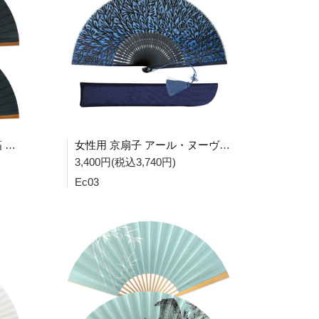
女性用 紙扇子 焼煤 黒地に箔 単品 Db24
女性用 京扇子 アール・ヌーヴォー青 扇子袋セット Ec03
3,400円(税込3,740円)
Ec03