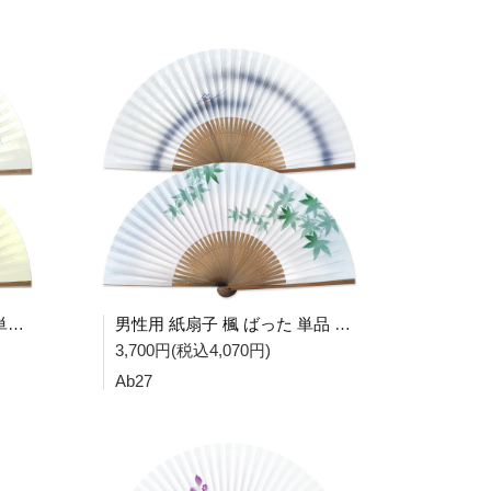
男性用 紙扇子 海老 かすみ 単品 Ab24
男性用 紙扇子 楓 ばった 単品 Ab27
3,700円(税込4,070円)
Ab27