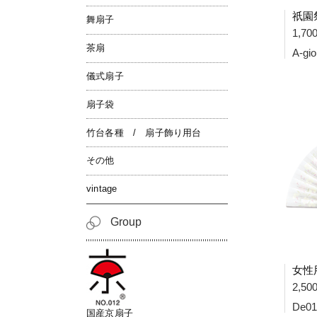
舞扇子
1,7
茶扇
A-gi
儀式扇子
扇子袋
竹台各種 / 扇子飾り用台
その他
vintage
Group
2,5
De01
国産京扇子