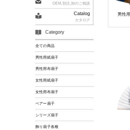
OEM,別注,卸のご相談
Catalog
男性
カタログ
Category
全ての商品
男性用紙扇子
男性用布扇子
女性用紙扇子
女性用布扇子
ペアー扇子
シリーズ扇子
飾り扇子各種