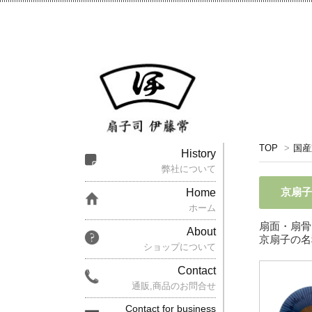
TOP
>
国産
History
弊社について
京扇
Home
ホーム
扇面・扇骨
About
京扇子の名
ショップについて
Contact
通販,商品のお問合せ
Contact for business