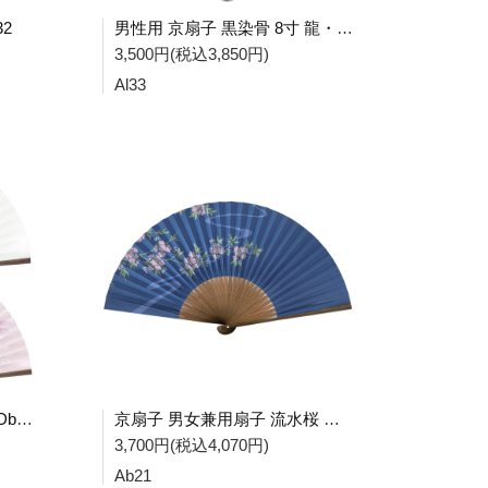
32
男性用 京扇子 黒染骨 8寸 龍・龍 Al33
3,500円(税込3,850円)
Al33
女性用 紙扇子 桔梗 紫 単品 Db23
京扇子 男女兼用扇子 流水桜 紺 Ab21
3,700円(税込4,070円)
Ab21