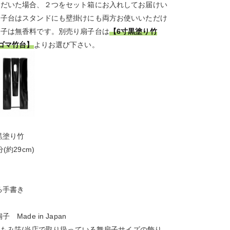
ただいた場合、２つをセット箱にお入れしてお届けい
扇子台はスタンドにも壁掛けにも両方お使いいただけ
扇子は無香料です。別売り扇子台は
【6寸黒塗り竹
ゴマ竹台】
よりお選び下さい。
黒塗り竹
(約29cm)
る手書き
 Made in Japan
 本もみ箔/当店で取り扱っている舞扇子サイズの飾り