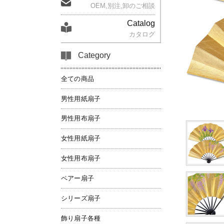
OEM,別注,卸のご相談
Catalog
カタログ
Category
全ての商品
男性用紙扇子
男性用布扇子
女性用紙扇子
女性用布扇子
ペアー扇子
シリーズ扇子
飾り扇子各種