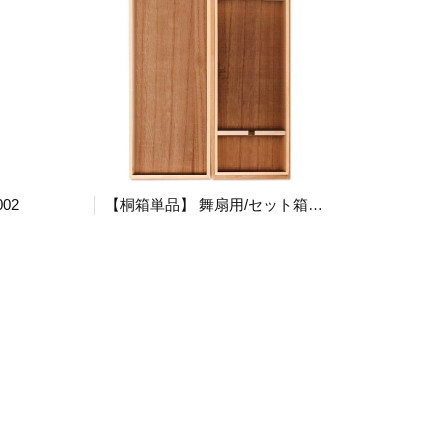
02
【桐箱単品】 舞扇用/セット箱 Kiri9.5