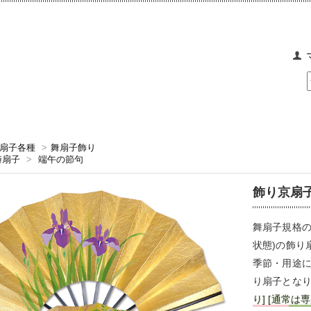
扇子各種
>
舞扇子飾り
時扇子
>
端午の節句
飾り京扇子
舞扇子規格の
状態)の飾り
季節・用途
り扇子とな
り] [通常