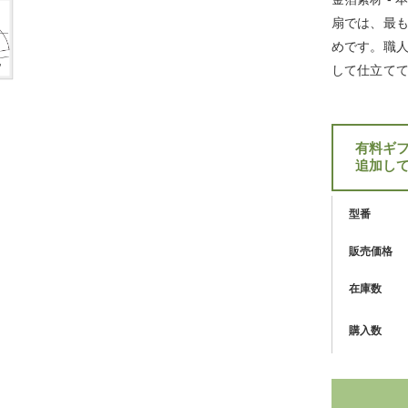
扇では、最
めです。職
して仕立て
有料ギ
追加し
型番
販売価格
在庫数
購入数