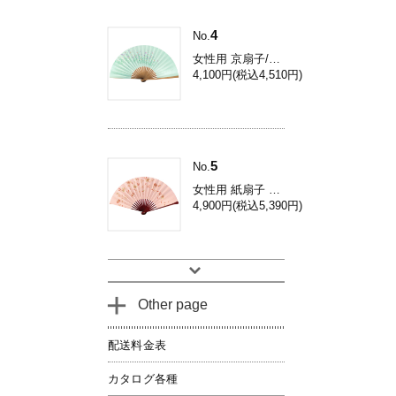
4
No.
女性用 京扇子/コスモス 焼き煤竹 Db34
4,100円(税込4,510円)
5
No.
女性用 紙扇子 鉄線 / 和装用 京扇子 Dh03
4,900円(税込5,390円)
Other page
配送料金表
カタログ各種