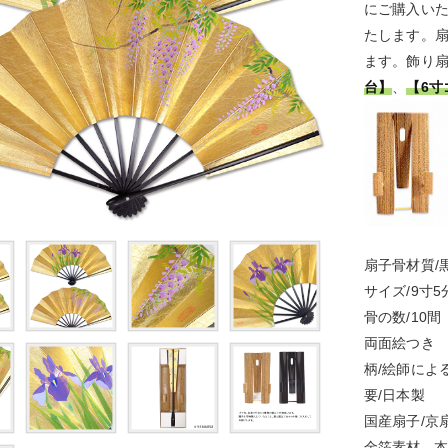
にご購入い
たします。
ます。飾り
台】
、
【6寸
扇子骨材質/
サイズ/9寸5分
骨の数/10間
両面絵つき
柄/絵師によ
要/日本製
国産扇子/京扇子
金箔素材 -