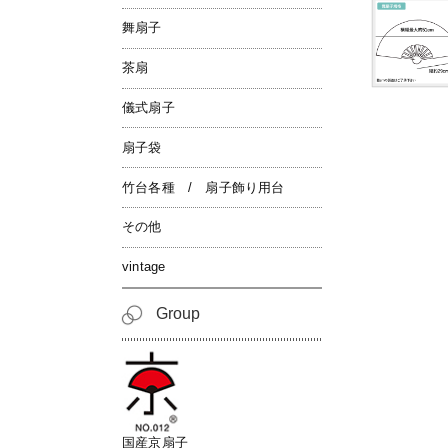
舞扇子
茶扇
儀式扇子
扇子袋
竹台各種 / 扇子飾り用台
その他
vintage
Group
国産京扇子