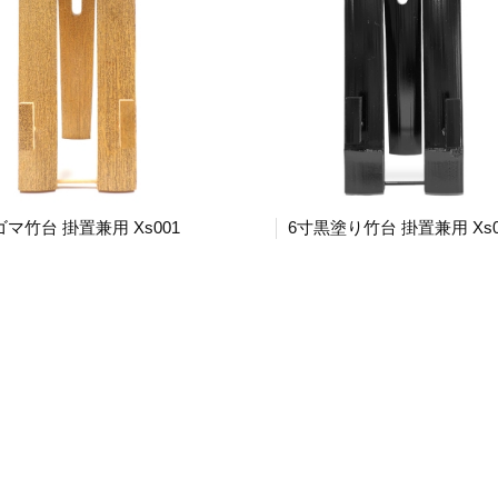
ゴマ竹台 掛置兼用 Xs001
6寸黒塗り竹台 掛置兼用 Xs0