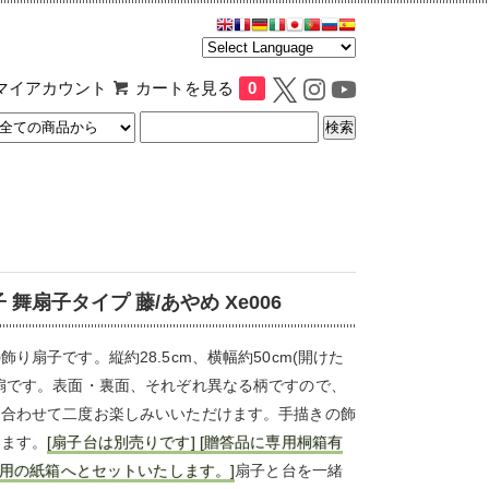
マイアカウント
カートを見る
0
 舞扇子タイプ 藤/あやめ Xe006
飾り扇子です。縦約28.5cm、横幅約50cm(開けた
扇です。表面・裏面、それぞれ異なる柄ですので、
に合わせて二度お楽しみいいただけます。手描きの飾
ります。
[扇子台は別売りです] [贈答品に専用桐箱有
は専用の紙箱へとセットいたします。]
扇子と台を一緒