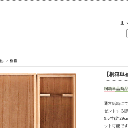
他
>
桐箱
【桐箱単品】
桐箱単品商
通常紙箱に
ゼントする
9.5寸(約2
ット可能で