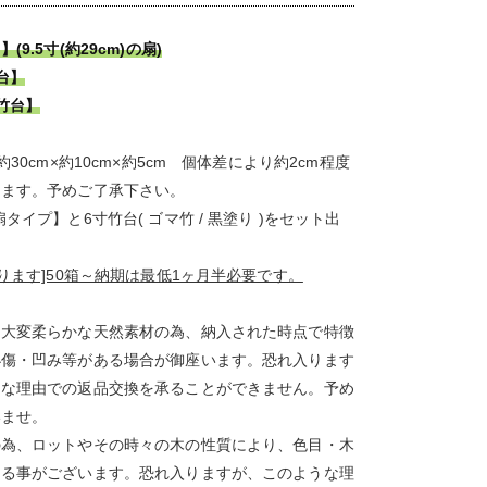
(9.5寸(約29cm)の扇)
台】
竹台】
約30cm×約10cm×約5cm 個体差により約2cm程度
じます。予めご了承下さい。
タイプ】と6寸竹台( ゴマ竹 / 黒塗り )をセット出
承ります]50箱～納期は最低1ヶ月半必要です。
は大変柔らかな天然素材の為、納入された時点で特徴
小傷・凹み等がある場合が御座います。恐れ入ります
うな理由での返品交換を承ることができません。予め
いませ。
の為、ロットやその時々の木の性質により、色目・木
ある事がございます。恐れ入りますが、このような理