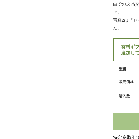
由での返品
せ。
写真2は「セ
ん。
有料ギ
追加し
型番
販売価格
購入数
特定商取引法