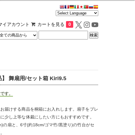
マイアカウント
カートを見る
0
 舞扇用/セット箱 Kiri9.5
品です。
てお届けする商品を桐箱にお入れします。扇子をプレ
際に少し上等な体裁にしたい方にもおすすめです。
9cm)の扇と、6寸(約18cm/ゴマ竹/黒塗り)の竹台がセ
す。