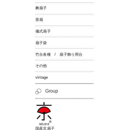
舞扇子
茶扇
儀式扇子
扇子袋
竹台各種 / 扇子飾り用台
その他
vintage
Group
国産京扇子