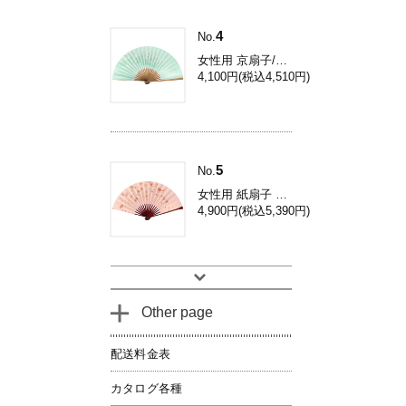
4
No.
女性用 京扇子/コスモス 焼き煤竹 Db34
4,100円(税込4,510円)
5
No.
女性用 紙扇子 鉄線 / 和装用 京扇子 Dh03
4,900円(税込5,390円)
Other page
配送料金表
カタログ各種