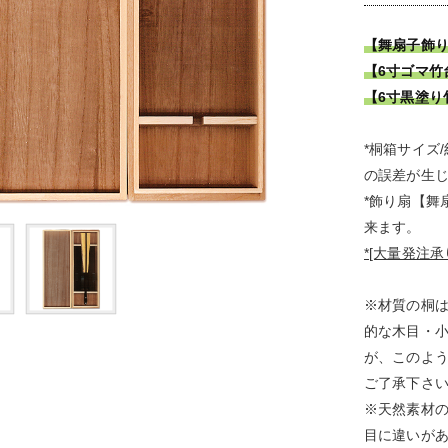
【舞扇子飾り】
【6寸ゴマ竹
【6寸黒塗り
*桐箱サイズ/
の誤差が生
*飾り扇【舞扇
来ます。
*[大量発注
※材質の桐
的な木目・
が、このよ
ご了承下さ
※天然素材
目に違いが