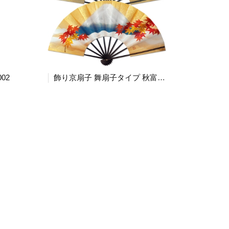
02
飾り京扇子 舞扇子タイプ 秋富士 春富士 Xe108