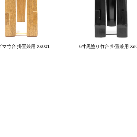
ゴマ竹台 掛置兼用 Xs001
6寸黒塗り竹台 掛置兼用 Xs0