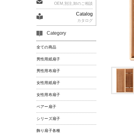
OEM,別注,卸のご相談
Catalog
カタログ
Category
全ての商品
男性用紙扇子
男性用布扇子
女性用紙扇子
女性用布扇子
ペアー扇子
シリーズ扇子
飾り扇子各種