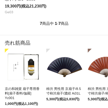
19,300円(税込21,230円)
Ge03
7
1
7
商品中
-
商品
売れ筋商品
京の和雑貨 扇子専用香
柿渋 男性用 京扇子/8.5
柿渋 男性用 京
料[扇子香料/伽羅]
寸柿渋扇子/濃紺 Ai31L
寸柿渋扇子/柿色
Yc001
5,300円(税込5,830円)
5,300円(税込
1,000円(税込1,100円)