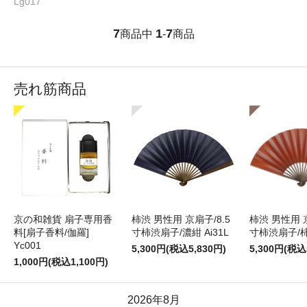
Lg017
7
1
7
商品中
-
商品
売れ筋商品
京の和雑貨 扇子専用香
柿渋 男性用 京扇子/8.5
柿渋 男性用 京
料[扇子香料/伽羅]
寸柿渋扇子/濃紺 Ai31L
寸柿渋扇子/柿色
Yc001
5,300円(税込5,830円)
5,300円(税込
1,000円(税込1,100円)
2026年8月