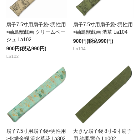
扇子7.5寸用扇子袋<男性用
扇子7.5寸用扇子袋<男性用
>紬鳥獣戯画 クリームベー
>紬鳥獣戯画 渋草 La104
ジュ La102
900円(税込990円)
900円(税込990円)
La104
La102
扇子7.5寸用扇子袋<男性用
大きな扇子袋 8寸-9寸扇子
>化繊金襴 流水草花 La302
用 紬調/鶯色 Lg002