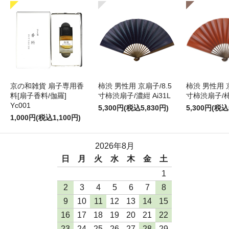
京の和雑貨 扇子専用香
柿渋 男性用 京扇子/8.5
柿渋 男性用 京
料[扇子香料/伽羅]
寸柿渋扇子/濃紺 Ai31L
寸柿渋扇子/柿色
Yc001
5,300円(税込5,830円)
5,300円(税込
1,000円(税込1,100円)
2026年8月
日
月
火
水
木
金
土
1
2
3
4
5
6
7
8
9
10
11
12
13
14
15
16
17
18
19
20
21
22
23
24
25
26
27
28
29