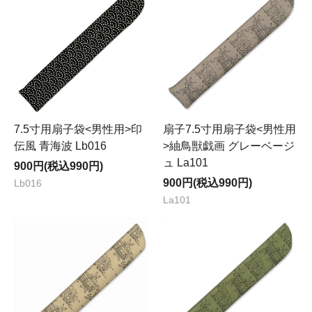
7.5寸用扇子袋<男性用>印
扇子7.5寸用扇子袋<男性用
伝風 青海波 Lb016
>紬鳥獣戯画 グレーベージ
ュ La101
900円(税込990円)
900円(税込990円)
Lb016
La101