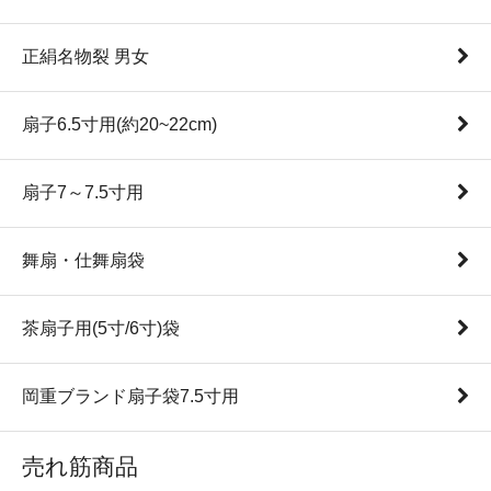
正絹名物裂 男女
扇子6.5寸用(約20~22cm)
扇子7～7.5寸用
舞扇・仕舞扇袋
茶扇子用(5寸/6寸)袋
岡重ブランド扇子袋7.5寸用
売れ筋商品