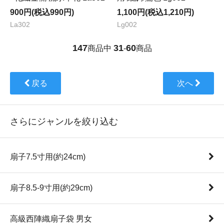
900円(税込990円)
1,100円(税込1,210円)
La302
Lg002
147
31
60
商品中
-
商品
戻る
次へ
さらにジャンルを絞り込む
扇子7.5寸用(約24cm)
扇子8.5-9寸用(約29cm)
高級西陣織扇子袋 男女