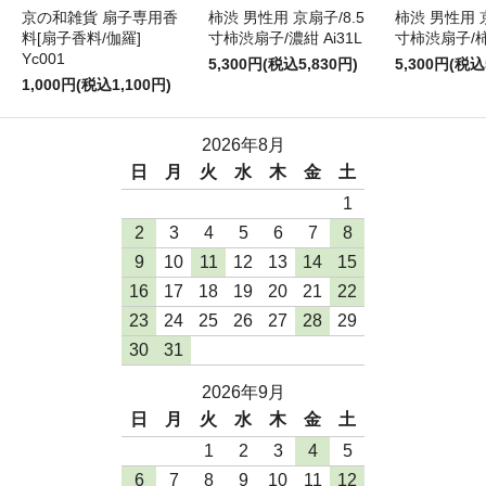
京の和雑貨 扇子専用香
柿渋 男性用 京扇子/8.5
柿渋 男性用 京
料[扇子香料/伽羅]
寸柿渋扇子/濃紺 Ai31L
寸柿渋扇子/柿色
Yc001
5,300円(税込5,830円)
5,300円(税込
1,000円(税込1,100円)
2026年8月
日
月
火
水
木
金
土
1
2
3
4
5
6
7
8
9
10
11
12
13
14
15
16
17
18
19
20
21
22
23
24
25
26
27
28
29
30
31
2026年9月
日
月
火
水
木
金
土
1
2
3
4
5
6
7
8
9
10
11
12