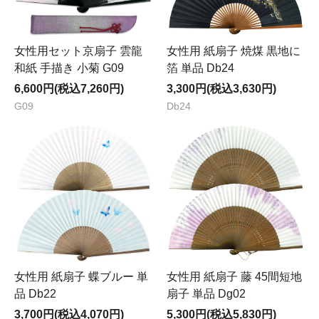
女性用セット京扇子 雲龍
女性用 紙扇子 焼煤 黒地に
和紙 手描き 小菊 G09
箔 単品 Db24
6,600円(税込7,260円)
3,300円(税込3,630円)
G09
Db24
女性用 紙扇子 蝶ブルー 単
女性用 紙扇子 藤 45間短地
品 Db22
扇子 単品 Dg02
3,700円(税込4,070円)
5,300円(税込5,830円)