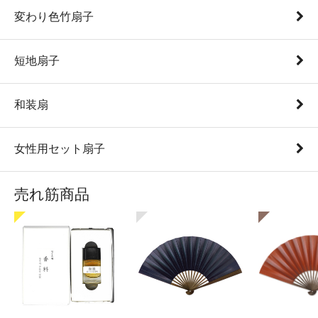
変わり色竹扇子
短地扇子
和装扇
女性用セット扇子
売れ筋商品