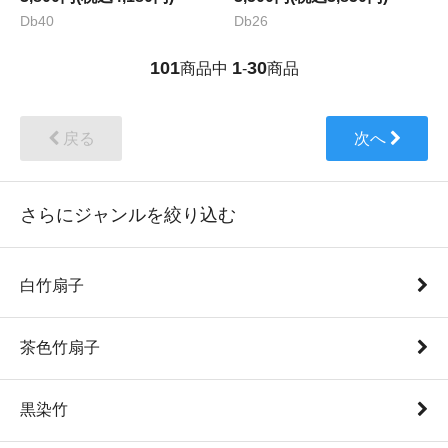
Db40
Db26
101
1
30
商品中
-
商品
戻る
次へ
さらにジャンルを絞り込む
白竹扇子
茶色竹扇子
黒染竹