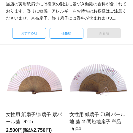
当店の実用紙扇子には従来の製法に基づき伽羅の香料が含まれて
おります。香りに敏感・アレルギーをお持ちのお客様はご注意く
ださいませ。※布扇子、飾り扇子には香料が含まれません。
おすすめ順
価格順
新着順
女性用 紙扇子/京扇子 紫パ
女性用 紙扇子 印刷 パール
ール藤 Db15
地 藤 45間短地扇子 単品
Dg04
2,500円(税込2,750円)