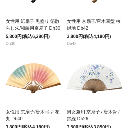
女性用 紙扇子 黒塗り 箔散
女性用 京扇子/唐木写型 桜
らし朱/和装用京扇子 Dh30
緑地 Db42
5,800円(税込6,380円)
3,800円(税込4,180円)
Dh30
Db42
女性用 京扇子/唐木写型 花
男女兼用 京扇子 / 唐木骨 /
丸 Db40
鉄線 Db26
3,800円(税込4,180円)
3,500円(税込3,850円)