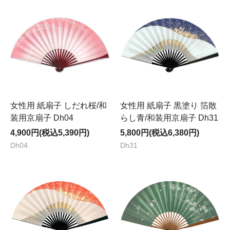
女性用 紙扇子 しだれ桜/和
女性用 紙扇子 黒塗り 箔散
装用京扇子 Dh04
らし青/和装用京扇子 Dh31
4,900円(税込5,390円)
5,800円(税込6,380円)
Dh04
Dh31