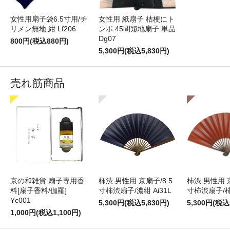
女性用扇子袋6.5寸用/チ
女性用 紙扇子 桔梗にト
リメン無地 紺 Lf206
ンボ 45間短地扇子 単品
Dg07
800円(税込880円)
5,300円(税込5,830円)
売れ筋商品
京の和雑貨 扇子専用香
柿渋 男性用 京扇子/8.5
柿渋 男性用 京
料[扇子香料/伽羅]
寸柿渋扇子/濃紺 Ai31L
寸柿渋扇子/柿色
Yc001
5,300円(税込5,830円)
5,300円(税込
1,000円(税込1,100円)