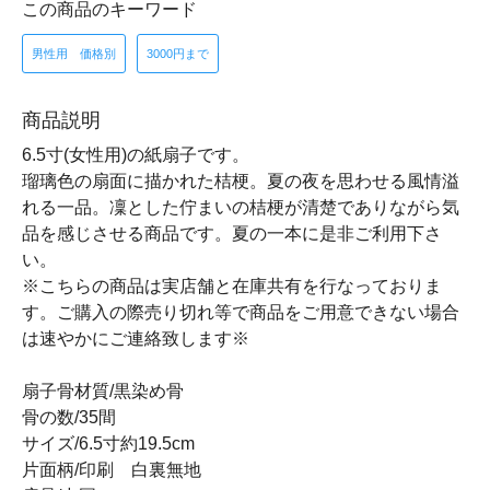
この商品のキーワード
男性用 価格別
3000円まで
商品説明
6.5寸(女性用)の紙扇子です。
瑠璃色の扇面に描かれた桔梗。夏の夜を思わせる風情溢
れる一品。凜とした佇まいの桔梗が清楚でありながら気
品を感じさせる商品です。夏の一本に是非ご利用下さ
い。
※こちらの商品は実店舗と在庫共有を行なっておりま
す。ご購入の際売り切れ等で商品をご用意できない場合
は速やかにご連絡致します※
扇子骨材質/黒染め骨
骨の数/35間
サイズ/6.5寸約19.5cm
片面柄/印刷 白裏無地