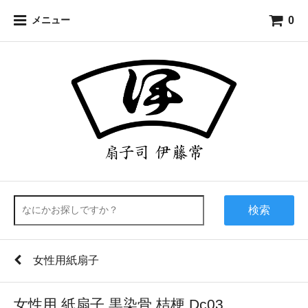
0
メニュー
検索
女性用紙扇子
女性用 紙扇子 黒染骨 桔梗 Dc03