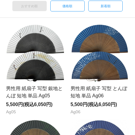
おすすめ順
価格順
新着順
男性用 紙扇子 写型 銀地と
男性用 紙扇子 写型 とんぼ
んぼ 短地 単品 Ag05
短地 単品 Ag06
5,500円(税込6,050円)
5,500円(税込6,050円)
Ag05
Ag06