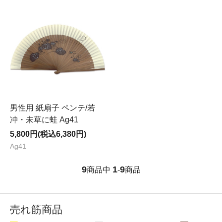
男性用 紙扇子 ペンテ/若
冲・未草に蛙 Ag41
5,800円(税込6,380円)
Ag41
9
1
9
商品中
-
商品
売れ筋商品