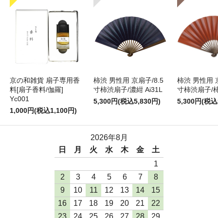
京の和雑貨 扇子専用香
柿渋 男性用 京扇子/8.5
柿渋 男性用 京
料[扇子香料/伽羅]
寸柿渋扇子/濃紺 Ai31L
寸柿渋扇子/柿色
Yc001
5,300円(税込5,830円)
5,300円(税込
1,000円(税込1,100円)
2026年8月
日
月
火
水
木
金
土
1
2
3
4
5
6
7
8
9
10
11
12
13
14
15
16
17
18
19
20
21
22
23
24
25
26
27
28
29