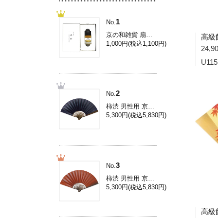
1
No.
京の和雑貨 扇子専用香料[扇子香料/伽羅] Yc001
高級飾
1,000円(税込1,100円)
24,
U115
2
No.
柿渋 男性用 京扇子/8.5寸柿渋扇子/濃紺 Ai31L
5,300円(税込5,830円)
3
No.
柿渋 男性用 京扇子/8.5寸柿渋扇子/柿色 Ai33L
5,300円(税込5,830円)
高級飾