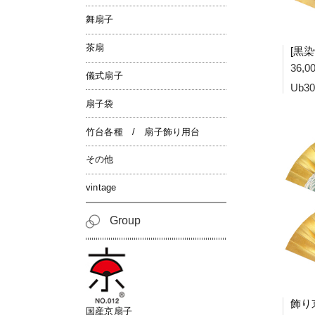
舞扇子
茶扇
36,
儀式扇子
Ub30
扇子袋
竹台各種 / 扇子飾り用台
その他
vintage
Group
国産京扇子