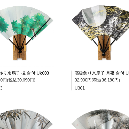
り京扇子 楓 台付 Uk003
高級飾り京扇子 月夜 台付 U3
900円(税込30,690円)
32,900円(税込36,190円)
3
U301