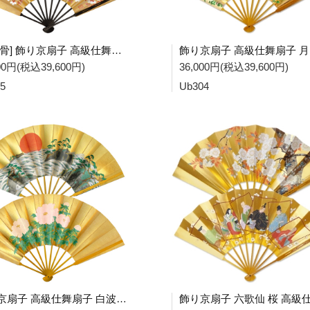
[黒染骨] 飾り京扇子 高級仕舞扇子 月に秋草 桜 Ub305
000円(税込39,600円)
36,000円(税込39,600円)
5
Ub304
飾り京扇子 高級仕舞扇子 白波に日の出 牡丹 Ub106