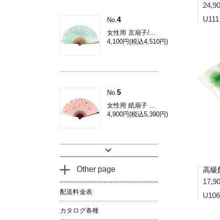
24,
4
U111
No.
女性用 京扇子/コスモス 焼き煤竹 Db34
4,100円(税込4,510円)
5
No.
女性用 紙扇子 鉄線 / 和装用 京扇子 Dh03
4,900円(税込5,390円)
Other page
17,
配送料金表
U106
カタログ各種