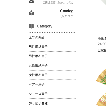
OEM,別注,卸のご相談
Catalog
カタログ
Category
全ての商品
高級
24,
男性用紙扇子
U205
男性用布扇子
女性用紙扇子
女性用布扇子
ペアー扇子
シリーズ扇子
飾り扇子各種