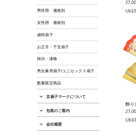
27,
男性用 価格別
Ub10
女性用 価格別
歳時扇子
お正月・干支扇子
柿渋・漆喰
男女兼用扇子/ユニセックス扇子
数量限定商品
京扇子マークについて
包装のご案内
27,
Ub10
会社概要