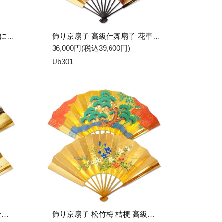
飾り京扇子 高級仕舞扇子 月に秋草 桜 Ub304
飾り京扇子 高級仕舞扇子 花車 紅葉 Ub301
36,000円(税込39,600円)
Ub301
飾り京扇子 六歌仙 桜 高級仕舞い扇子【卵染め竹】 Ub105A
飾り京扇子 松竹梅 桔梗 高級仕舞扇子 Ub104