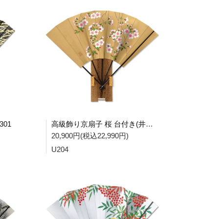
01
高級飾り京扇子 桜 台付き(井ノ上画) U204
20,900円(税込22,990円)
U204