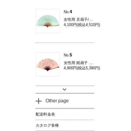
4
No.
女性用 京扇子/コスモス 焼き煤竹 Db34
4,100円(税込4,510円)
5
No.
女性用 紙扇子 鉄線 / 和装用 京扇子 Dh03
4,900円(税込5,390円)
Other page
配送料金表
カタログ各種