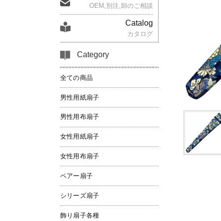
OEM,別注,卸のご相談
Catalog
カタログ
Category
全ての商品
男性用紙扇子
男性用布扇子
女性用紙扇子
女性用布扇子
ペアー扇子
シリーズ扇子
飾り扇子各種