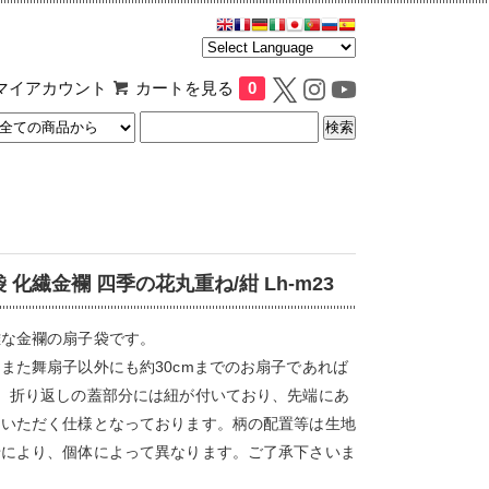
マイアカウント
カートを見る
0
 化繊金襴 四季の花丸重ね/紺 Lh-m23
雅な金襴の扇子袋です。
また舞扇子以外にも約30cmまでのお扇子であれば
。折り返しの蓋部分には紐が付いており、先端にあ
ていただく仕様となっております。柄の配置等は生地
せにより、個体によって異なります。ご了承下さいま