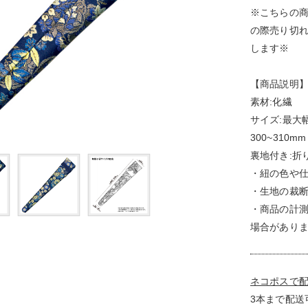
※こちらの
の際売り切
します※
【商品説明
素材:化繊
サイズ:最大幅
300~310mm
裏地付き:折
・紐の色や
・生地の裁
・商品の計
場合があり
ネコポスで
3本まで配送