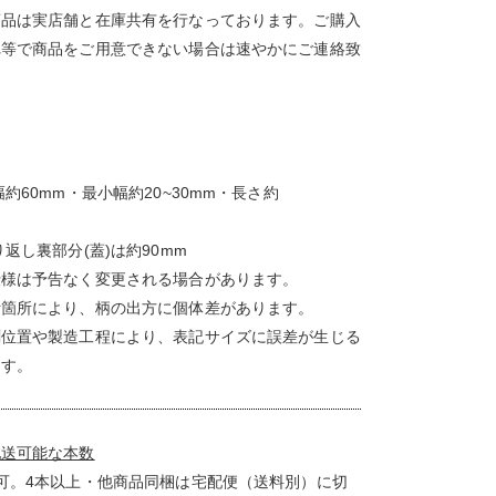
商品は実店舗と在庫共有を行なっております。ご購入
れ等で商品をご用意できない場合は速やかにご連絡致
】
約60mm・最小幅約20~30mm・長さ約
り返し裏部分(蓋)は約90mm
仕様は予告なく変更される場合があります。
断箇所により、柄の出方に個体差があります。
測位置や製造工程により、表記サイズに誤差が生じる
ます。
配送可能な本数
可。4本以上・他商品同梱は宅配便（送料別）に切