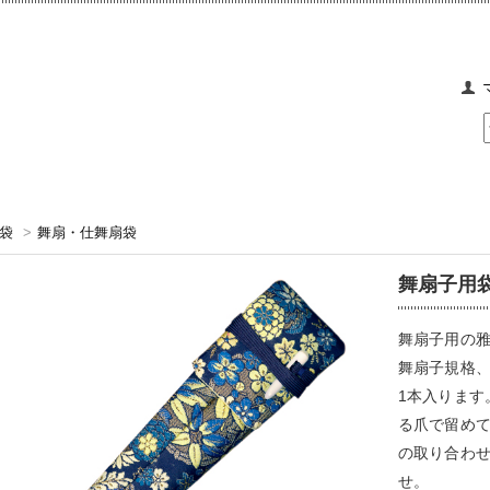
袋
>
舞扇・仕舞扇袋
舞扇子用袋
舞扇子用の
舞扇子規格、
1本入ります
る爪で留め
の取り合わ
せ。