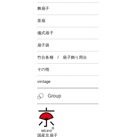
舞扇子
茶扇
儀式扇子
扇子袋
竹台各種 / 扇子飾り用台
その他
vintage
Group
国産京扇子