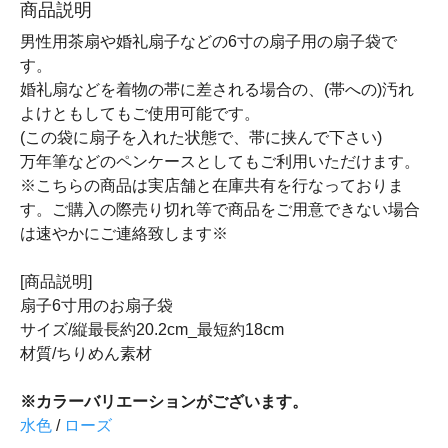
商品説明
男性用茶扇や婚礼扇子などの6寸の扇子用の扇子袋で
す。
婚礼扇などを着物の帯に差される場合の、(帯への)汚れ
よけともしてもご使用可能です。
(この袋に扇子を入れた状態で、帯に挟んで下さい)
万年筆などのペンケースとしてもご利用いただけます。
※こちらの商品は実店舗と在庫共有を行なっておりま
す。ご購入の際売り切れ等で商品をご用意できない場合
は速やかにご連絡致します※
[商品説明]
扇子6寸用のお扇子袋
サイズ/縦最長約20.2cm_最短約18cm
材質/ちりめん素材
※カラーバリエーションがございます。
水色
/
ローズ