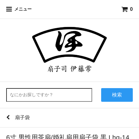
0
メニュー
検索
扇子袋
6寸 男性用茶扇/婚礼扇用扇子袋 黒 Lhq-14