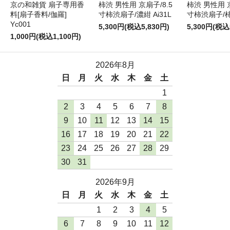
京の和雑貨 扇子専用香
柿渋 男性用 京扇子/8.5
柿渋 男性用 京
料[扇子香料/伽羅]
寸柿渋扇子/濃紺 Ai31L
寸柿渋扇子/柿色
Yc001
5,300円(税込5,830円)
5,300円(税込
1,000円(税込1,100円)
2026年8月
日
月
火
水
木
金
土
1
2
3
4
5
6
7
8
9
10
11
12
13
14
15
16
17
18
19
20
21
22
23
24
25
26
27
28
29
30
31
2026年9月
日
月
火
水
木
金
土
1
2
3
4
5
6
7
8
9
10
11
12