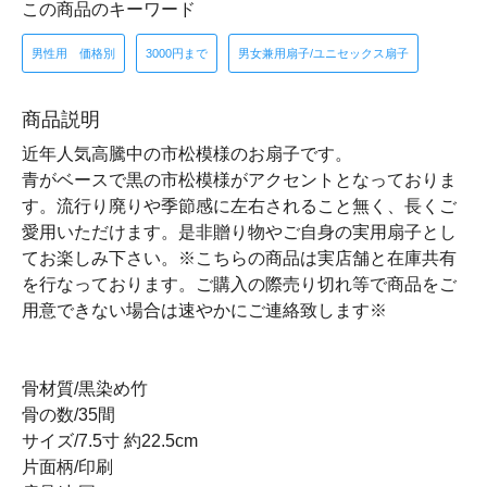
この商品のキーワード
男性用 価格別
3000円まで
男女兼用扇子/ユニセックス扇子
商品説明
近年人気高騰中の市松模様のお扇子です。
青がベースで黒の市松模様がアクセントとなっておりま
す。流行り廃りや季節感に左右されること無く、長くご
愛用いただけます。是非贈り物やご自身の実用扇子とし
てお楽しみ下さい。※こちらの商品は実店舗と在庫共有
を行なっております。ご購入の際売り切れ等で商品をご
用意できない場合は速やかにご連絡致します※
骨材質/黒染め竹
骨の数/35間
サイズ/7.5寸 約22.5cm
片面柄/印刷