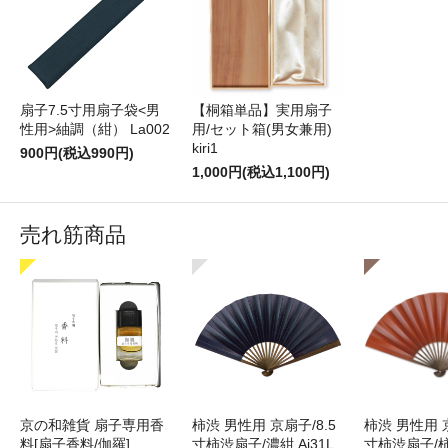
扇子7.5寸用扇子袋<男
【桐箱単品】実用扇子
性用>紬調（紺） La002
用/セット箱(男女兼用)
kiri1
900円(税込990円)
1,000円(税込1,100円)
売れ筋商品
京の和雑貨 扇子専用香
柿渋 男性用 京扇子/8.5
柿渋 男性用 京
料[扇子香料/伽羅]
寸柿渋扇子/濃紺 Ai31L
寸柿渋扇子/柿色