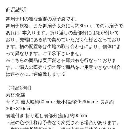
商品説明
舞扇子用の雅な金襴の扇子袋です。
舞扇子規格、また舞扇子以外にも約30cmまでのお扇子で
あれば1本入ります。折り返しの蓋部分には紐が付いて
おり、先端にある爪で留めていただく仕様となっており
ます。柄の配置等は生地の取り合わせにより、個体によ
って異なります。ご了承下さいませ。
※こちらの商品は実店舗と在庫共有を行なっておりま
す。ご購入の際売り切れ等で商品をご用意できない場合
は速やかにご連絡致します※
【商品説明】
素材:化繊
サイズ:最大幅約60mm・最小幅約20~30mm・長さ約
300~310mm
裏地付き:折り返し裏部分(蓋)は約90mm
・紐の色や仕様は予告なく変更される場合があります。