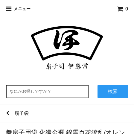
0
メニュー
検索
扇子袋
舞扇子用袋 化繊金襴 錦雲百花繚乱/オレン