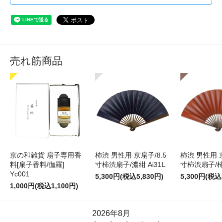
売れ筋商品
京の和雑貨 扇子専用香
柿渋 男性用 京扇子/8.5
柿渋 男性用 京
料[扇子香料/伽羅]
寸柿渋扇子/濃紺 Ai31L
寸柿渋扇子/柿色
Yc001
5,300円(税込5,830円)
5,300円(税込
1,000円(税込1,100円)
2026年8月