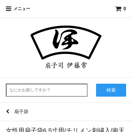
0
メニュー
検索
扇子袋
女性用扇子袋6.5寸用/チリメン刺繍入/南天