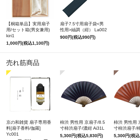
【桐箱単品】実用扇子
扇子7.5寸用扇子袋<男
用/セット箱(男女兼用)
性用>紬調（紺） La002
kiri1
900円(税込990円)
1,000円(税込1,100円)
売れ筋商品
京の和雑貨 扇子専用香
柿渋 男性用 京扇子/8.5
柿渋 男性用 京
料[扇子香料/伽羅]
寸柿渋扇子/濃紺 Ai31L
寸柿渋扇子/柿色
Yc001
5,300円(税込5,830円)
5,300円(税込