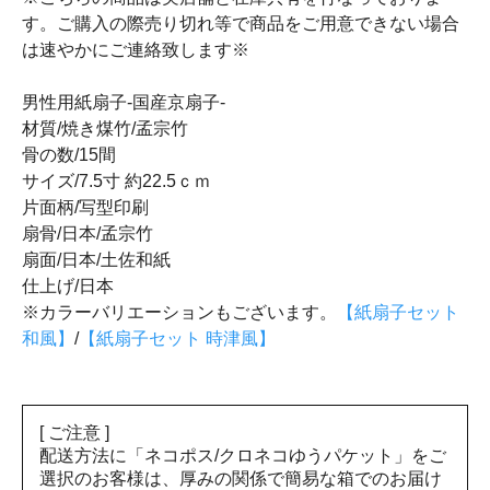
す。ご購入の際売り切れ等で商品をご用意できない場合
は速やかにご連絡致します※
男性用紙扇子-国産京扇子-
材質/焼き煤竹/孟宗竹
骨の数/15間
サイズ/7.5寸 約22.5ｃｍ
片面柄/写型印刷
扇骨/日本/孟宗竹
扇面/日本/土佐和紙
仕上げ/日本
※カラーバリエーションもございます。
【紙扇子セット
和風】
/
【紙扇子セット 時津風】
[ ご注意 ]
配送方法に「ネコポス/クロネコゆうパケット」をご
選択のお客様は、厚みの関係で簡易な箱でのお届け