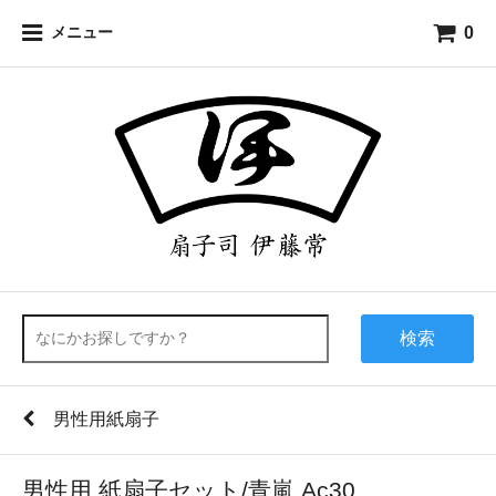
0
メニュー
検索
男性用紙扇子
男性用 紙扇子セット/青嵐 Ac30