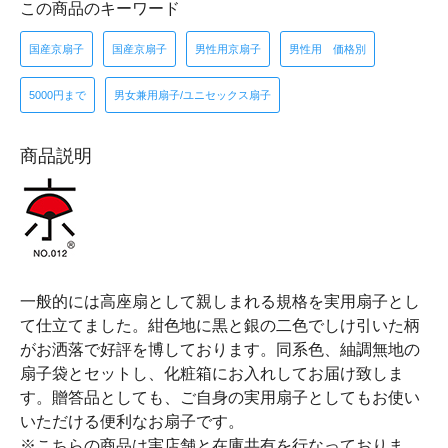
この商品のキーワード
国産京扇子
国産京扇子
男性用京扇子
男性用 価格別
5000円まで
男女兼用扇子/ユニセックス扇子
商品説明
一般的には高座扇として親しまれる規格を実用扇子とし
て仕立てました。紺色地に黒と銀の二色でしけ引いた柄
がお洒落で好評を博しております。同系色、紬調無地の
扇子袋とセットし、化粧箱にお入れしてお届け致しま
す。贈答品としても、ご自身の実用扇子としてもお使い
いただける便利なお扇子です。
※こちらの商品は実店舗と在庫共有を行なっておりま