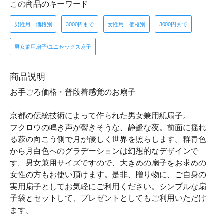
この商品のキーワード
男性用 価格別
3000円まで
女性用 価格別
3000円まで
男女兼用扇子/ユニセックス扇子
商品説明
お手ごろ価格・普段着感覚のお扇子
京都の伝統技術によって作られた男女兼用紙扇子。
フクロウの鳴き声が響きそうな、静謐な夜。前面に揺れ
る萩の向こう側で月が優しく世界を照らします。群青色
から月白色へのグラデーションは幻想的なデザインで
す。男女兼用サイズですので、大きめの扇子をお求めの
女性の方もお使い頂けます。是非、贈り物に、ご自身の
実用扇子としてお気軽にご利用ください。シンプルな扇
子袋とセットして、プレゼントとしてもご利用いただけ
ます。