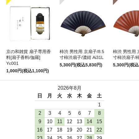
京の和雑貨 扇子専用香
柿渋 男性用 京扇子/8.5
柿渋 男性用 京
料[扇子香料/伽羅]
寸柿渋扇子/濃紺 Ai31L
寸柿渋扇子/柿色
Yc001
5,300円(税込5,830円)
5,300円(税込
1,000円(税込1,100円)
2026年8月
日
月
火
水
木
金
土
1
2
3
4
5
6
7
8
9
10
11
12
13
14
15
16
17
18
19
20
21
22
23
24
25
26
27
28
29