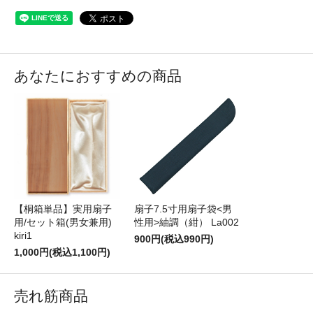
あなたにおすすめの商品
【桐箱単品】実用扇子
扇子7.5寸用扇子袋<男
用/セット箱(男女兼用)
性用>紬調（紺） La002
kiri1
900円(税込990円)
1,000円(税込1,100円)
売れ筋商品