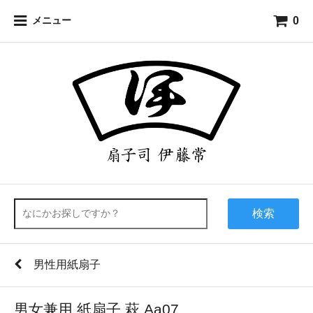
0
メニュー
検索
男性用紙扇子
男女兼用 紙扇子 萩 Aa07