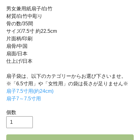
男女兼用紙扇子/白竹
材質/白竹中彫り
骨の数/35間
サイズ/7.5寸 約22.5cm
片面柄/印刷
扇骨/中国
扇面/日本
仕上げ/日本
扇子袋は、以下のカテゴリーからお選び下さいませ。
※「6.5寸用」や「女性用」の袋は長さが足りません※
扇子7.5寸用(約24cm)
扇子7～7.5寸用
個数